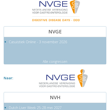
NVGE
Casuïstiek Online - 3 november 2026
Alle congressen
Naar
:
NVH
Dutch Liver Week 25-28 mei 2027