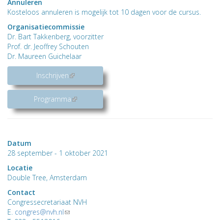
Annuleren
Kosteloos annuleren is mogelijk tot 10 dagen voor de cursus.
Organisatiecommissie
Dr. Bart Takkenberg, voorzitter
Prof. dr. Jeoffrey Schouten
Dr. Maureen Guichelaar
Inschrijven
(link is external)
Programma
(link is external)
Datum
28 september - 1 oktober 2021
Locatie
Double Tree, Amsterdam
Contact
Congressecretariaat NVH
E.
congres@nvh.nl
(link