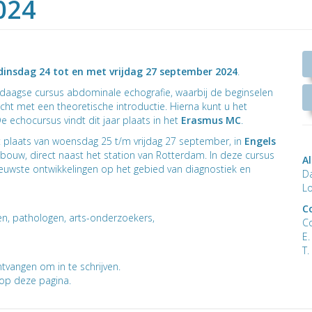
024
dinsdag 24 tot en met vrijdag 27 september 2024
.
aagse cursus abdominale echografie, waarbij de beginselen
ht met een theoretische introductie. Hierna kunt u het
De echocursus vindt dit jaar plaats in het
Erasmus MC
.
t plaats van woensdag 25 t/m vrijdag 27 september, in
Engels
ebouw, direct naast het station van Rotterdam. In deze cursus
A
euwste ontwikkelingen op het gebied van diagnostiek en
D
L
C
gen, pathologen, arts-onderzoekers,
C
E
T.
tvangen om in te schrijven.
 op deze pagina.