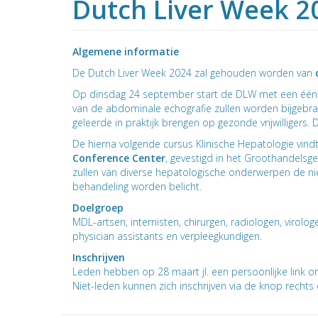
Dutch Liver Week 2
Algemene informatie
De Dutch Liver Week 2024 zal gehouden worden van
Op dinsdag 24 september start de DLW met een éénd
van de abdominale echografie zullen worden bijgebrac
geleerde in praktijk brengen op gezonde vrijwilligers. 
De hierna volgende cursus Klinische Hepatologie vind
Conference Center
, gevestigd in het Groothandelsg
zullen van diverse hepatologische onderwerpen de ni
behandeling worden belicht.
Doelgroep
MDL-artsen, internisten, chirurgen, radiologen, virolo
physician assistants en verpleegkundigen.
Inschrijven
Leden hebben op 28 maart jl. een persoonlijke link on
Niet-leden kunnen zich inschrijven via de knop rechts