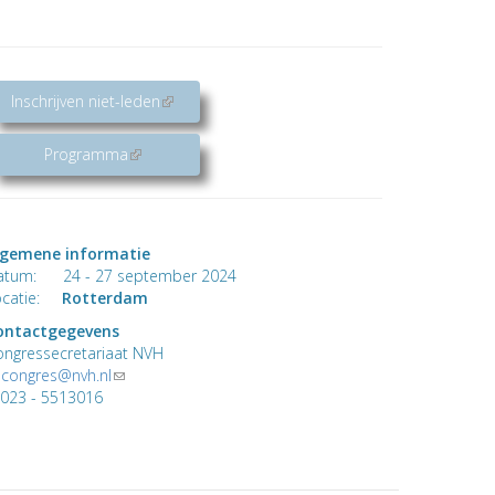
Inschrijven niet-leden
(link is external)
Programma
(link is external)
lgemene informatie
atum: 24 - 27 september 2024
ocatie:
Rotterdam
ontactgegevens
ongressecretariaat NVH
.
congres@nvh.nl
(link
 023 - 5513016
sends
e-
mail)